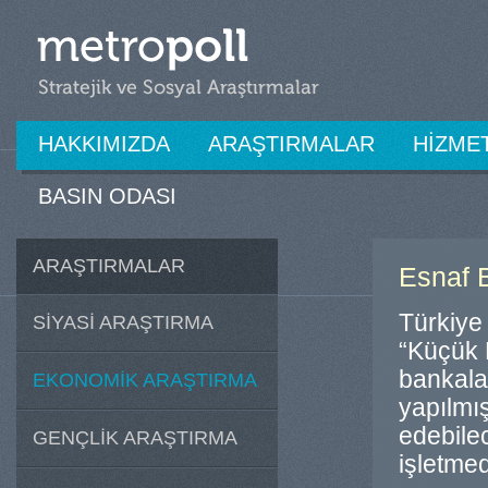
HAKKIMIZDA
ARAŞTIRMALAR
HİZME
BASIN ODASI
ARAŞTIRMALAR
Esnaf 
Türkiye
SİYASİ ARAŞTIRMA
“Küçük E
bankala
EKONOMİK ARAŞTIRMA
yapılmış
edebile
GENÇLİK ARAŞTIRMA
işletmed