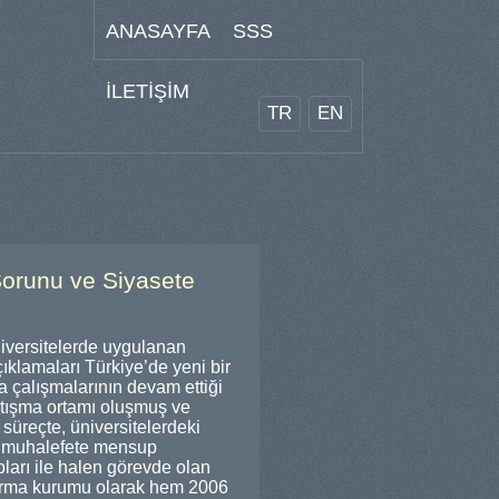
ANASAYFA
SSS
İLETİŞİM
TR
EN
Sorunu ve Siyasete
niversitelerde uygulanan
çıklamaları Türkiye’de yeni bir
 çalışmalarının devam ettiği
rtışma ortamı oluşmuş ve
 süreçte, üniversitelerdeki
ve muhalefete mensup
pları ile halen görevde olan
ştırma kurumu olarak hem 2006