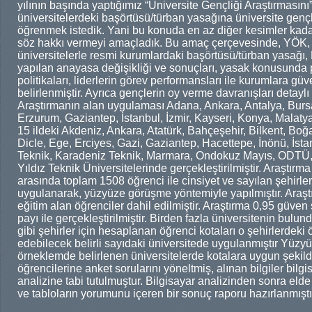
yılının başında yaptığımız “Üniversite Gençliği Araştırması
üniversitelerdeki başörtüsü/türban yasağına üniversite gençli
öğrenmek istedik. Yani bu konuda en az diğer kesimler ka
söz hakkı vermeyi amaçladık. Bu amaç çerçevesinde, YÖK, 
üniversitelerle resmi kurumlardaki başörtüsü/türban yasağı,
yapılan anayasa değişikliği ve sonuçları, yasak konusunda par
politikaları, liderlerin görev performansları ile kurumlara g
belirlenmiştir. Ayrıca gençlerin oy verme davranışları detaylı
Araştırmanın alan uygulaması Adana, Ankara, Antalya, Bursa,
Erzurum, Gaziantep, İstanbul, İzmir, Kayseri, Konya, Malat
15 ildeki Akdeniz, Ankara, Atatürk, Bahçeşehir, Bilkent, Bo
Dicle, Ege, Erciyes, Gazi, Gaziantep, Hacettepe, İnönü, İstanb
Teknik, Karadeniz Teknik, Marmara, Ondokuz Mayıs, ODTÜ,
Yıldız Teknik Üniversitelerinde gerçekleştirilmiştir. Araştırma
arasında toplam 1508 öğrenci ile cinsiyet ve sayılan şehirler
uygulanarak, yüzyüze görüşme yöntemiyle yapılmıştır. Araştı
eğitim alan öğrenciler dahil edilmiştir. Araştırma 0,95 güven sı
payı ile gerçekleştirilmiştir. Birden fazla üniversitenin bulu
gibi şehirler için hesaplanan öğrenci kotaları o şehirlerdeki ö
edebilecek belirli sayıdaki üniversitede uygulanmıştır Yüz
örneklemde belirlenen üniversitelerde kotalara uygun şekild
öğrencilerine anket sorularını yöneltmiş, alınan bilgiler bilgi
analizine tabi tutulmuştur. Bilgisayar analizinden sonra elde e
ve tabloların yorumunu içeren bir sonuç raporu hazırlanmıştı