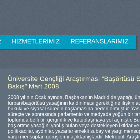
R
HİZMETLERİMİZ
REFERANSLARIMIZ
Üniversite Gençliği Araştırması “Başörtüsü 
Bakış” Mart 2008
2008 yılının Ocak ayında, Başbakan’ın Madrid’de yaptığı, ü
türban/başörtüsü yasağının kaldırılması gerektiğine ilişkin a
hukuki ve siyasal sürecin başlamasına neden olmuştur. Yasa
süreçte ve sonrasında parlamento ve medyada yoğun bir ta
toplumda belli bir gerginlik ve kutuplaşmaya yol açmıştır. Bu
baş örtme yasağını yanlış bulan veya destekleyen iktidar 
politikacılar, aydınlar, yazarlar emekli subay ve yargı mensu
yargı mensupları görüşlerini açıklamışlardır. Metropoll Ara