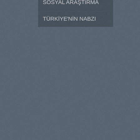
SOSYAL ARAŞTIRMA
TÜRKİYE'NİN NABZI