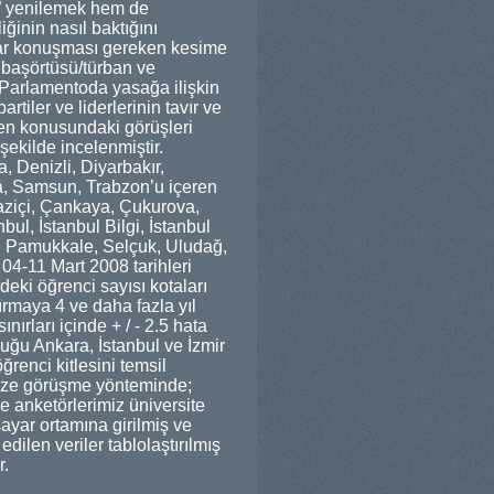
nı” yenilemek hem de
ğinin nasıl baktığını
dar konuşması gereken kesime
başörtüsü/türban ve
 Parlamentoda yasağa ilişkin
tiler ve liderlerinin tavır ve
üven konusundaki görüşleri
 şekilde incelenmiştir.
 Denizli, Diyarbakır,
ya, Samsun, Trabzon’u içeren
ğaziçi, Çankaya, Çukurova,
ul, İstanbul Bilgi, İstanbul
 Pamukkale, Selçuk, Uludağ,
 04-11 Mart 2008 tarihleri
deki öğrenci sayısı kotaları
rmaya 4 ve daha fazla yıl
nırları içinde + / - 2.5 hata
nduğu Ankara, İstanbul ve İzmir
ğrenci kitlesini temsil
yüze görüşme yönteminde;
e anketörlerimiz üniversite
sayar ortamına girilmiş ve
dilen veriler tablolaştırılmış
r.