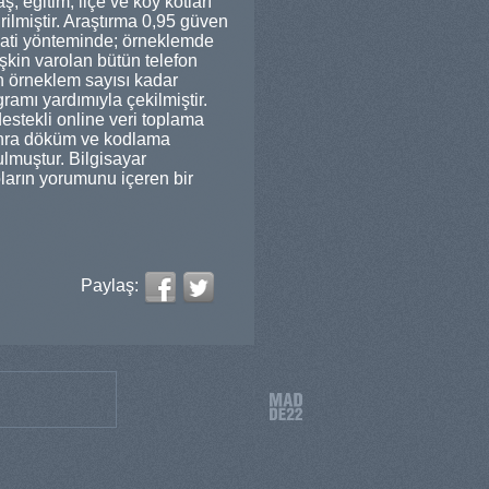
ş, eğitim, ilçe ve köy kotları
rilmiştir. Araştırma 0,95 güven
r. Cati yönteminde; örneklemde
lişkin varolan bütün telefon
n örneklem sayısı kadar
ramı yardımıyla çekilmiştir.
estekli online veri toplama
sonra döküm ve kodlama
ulmuştur. Bilgisayar
oların yorumunu içeren bir
Paylaş: