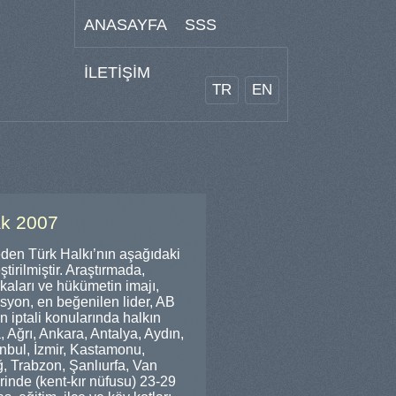
ANASAYFA
SSS
İLETİŞİM
TR
EN
ak 2007
eden Türk Halkı’nın aşağıdaki
irilmiştir. Araştırmada,
ikaları ve hükümetin imajı,
syon, en beğenilen lider, AB
n iptali konularında halkın
 Ağrı, Ankara, Antalya, Aydın,
anbul, İzmir, Kastamonu,
, Trabzon, Şanlıurfa, Van
erinde (kent-kır nüfusu) 23-29