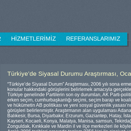
R
HİZMETLERİMİZ
REFERANSLARIMIZ
Türkiye’de Siyasal Durumu Araştırması, Oc
“Türkiye’de Siyasal Durum” Araştırması, 2006 yılı sona erm
konular hakkındaki görüşlerini belirlemek amacıyla gerçekleşt
Türkiye genelinde Partilerin son oy durumları, AK Parti-polit
erken seçim, cumhurbaşkanlığı seçimi, seçim barajı ve koali
ve hükümetin AB politikası ve yeni sosyal güvenlik yasası’nı
görüşleri belirlenmiştir. Araştırmanın alan uygulaması Adana,
Balıkesir, Bursa, Diyarbakır, Erzurum, Gaziantep, Hatay, İst
Kayseri, Kocaeli, Konya, Malatya, Manisa, samsun, Tekirdağ
Zonguldak, Kırıkkale ve Mardin il ve ilçe merkezleri ile köyl