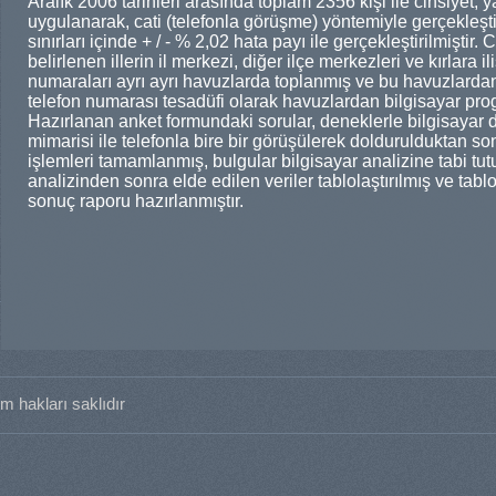
Aralık 2006 tarihleri arasında toplam 2356 kişi ile cinsiyet, ya
uygulanarak, cati (telefonla görüşme) yöntemiyle gerçekleşti
sınırları içinde + / - % 2,02 hata payı ile gerçekleştirilmişti
belirlenen illerin il merkezi, diğer ilçe merkezleri ve kırlara i
numaraları ayrı ayrı havuzlarda toplanmış ve bu havuzlarda
telefon numarası tesadüfi olarak havuzlardan bilgisayar prog
Hazırlanan anket formundaki sorular, deneklerle bilgisayar d
mimarisi ile telefonla bire bir görüşülerek doldurulduktan 
işlemleri tamamlanmış, bulgular bilgisayar analizine tabi tut
analizinden sonra elde edilen veriler tablolaştırılmış ve tabl
sonuç raporu hazırlanmıştır.
m hakları saklıdır