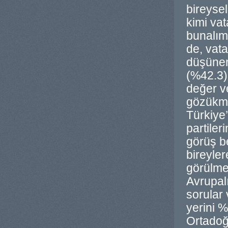
bireysel
kimi vat
bunalım
de, vata
düşünen
(%42.3) 
değer ve
gözükmek
Türkiye’
partiler
görüş be
bireyler
görülme
Avrupalı
sorular 
yerini %
Ortadoğ