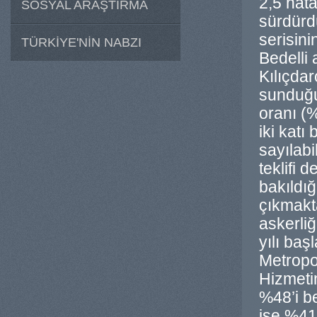
2,5 hata
SOSYAL ARAŞTIRMA
sürdürd
serisini
TÜRKİYE'NİN NABZI
Bedelli
Kılıçda
sunduğu
oranı (
iki katı 
sayılab
teklifi 
bakıldığ
çıkmakt
askerliğ
yılı baş
Metropol
Hizmetin
%48’i be
ise %41