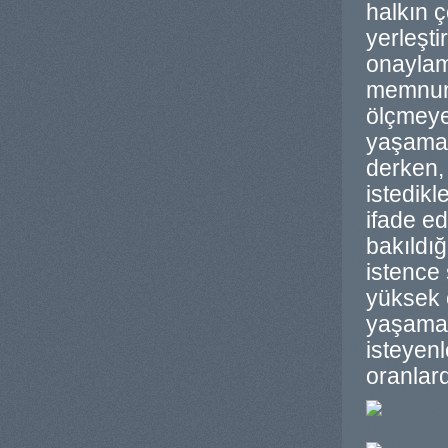
halkın 
yerleşti
onaylam
memnuniy
ölçmeye
yaşamak 
derken,
istedikl
ifade ed
bakıldı
istence 
yüksek 
yaşamay
isteyenl
oranlar