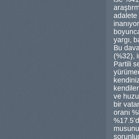
araştır
adalete
inanıyo
boyunca
yargı, b
Bu dava
(%32), 
Partili
yürümedi
kendini
kendiler
ve huzur
bir vata
oranı %8
%17.5’d
musunuz
sorunlud