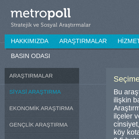
HAKKIMIZDA
ARAŞTIRMALAR
HİZME
BASIN ODASI
ARAŞTIRMALAR
Seçime 
Bu araş
SİYASİ ARAŞTIRMA
ilişkin 
Araştırm
EKONOMİK ARAŞTIRMA
ilçeler 
cinsiyet,
GENÇLİK ARAŞTIRMA
köy kota