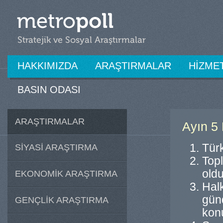
HAKKIMIZDA
ARAŞTIRMALAR
HİZME
BASIN ODASI
ARAŞTIRMALAR
Ayın 5
Türk
SİYASİ ARAŞTIRMA
Top
old
EKONOMİK ARAŞTIRMA
Hal
gün
GENÇLİK ARAŞTIRMA
kon