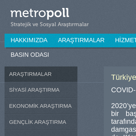
HAKKIMIZDA
ARAŞTIRMALAR
HİZME
BASIN ODASI
ARAŞTIRMALAR
Türkiye
COVID-1
SİYASİ ARAŞTIRMA
2020’ye,
EKONOMİK ARAŞTIRMA
bir ba
tarafın
GENÇLİK ARAŞTIRMA
damgası