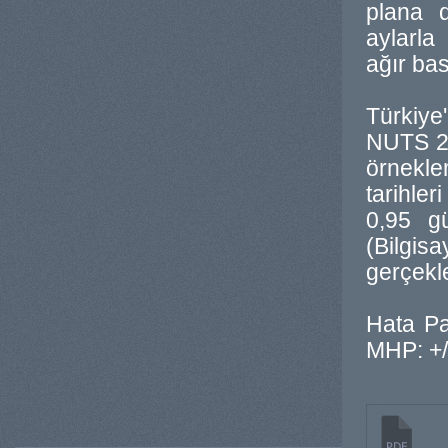
plana d
aylarla
ağır ba
Türkiye
NUTS 2 
örnekle
tarihler
0,95 gü
(Bilgi
gerçekleş
Hata Pa
MHP: +/-