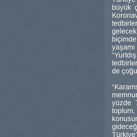
büyük ç
Koronav
tedbirl
gelecek
biçimde
yaşamı 
“Yurtdı
tedbirl
de çoğu
“Karamsa
memnun
yüzde 7
toplum, 
konusun
gidece
Türkiye