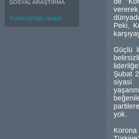
de “Kor
SOSYAL ARAŞTIRMA
verere
dünyada
TÜRKİYE'NİN NABZI
Peki, K
karşıya
Güçlü l
belirsiz
liderli
Şubat 2
siyasi
yaşanm
beğenil
partiler
yok.
Korona
Türkiye