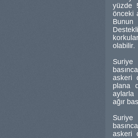
yüzde 
önceki 
Bunun s
Destek
korkula
olabilir.
Suriye
basınca
askeri
plana d
aylarla
ağır ba
Suriye
basınca
askeri