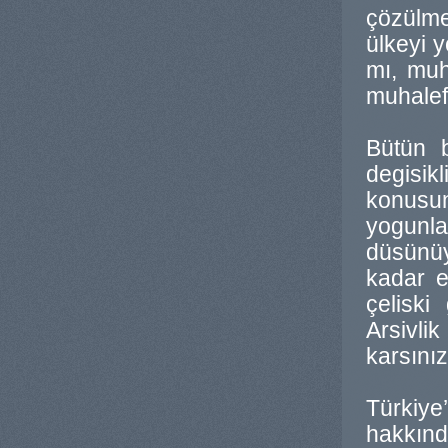
çözülmes
ülkeyi y
mı, muha
muhalefe
Bütün b
degisikl
konusun
yogunla
düsünüy
kadar e
çeliski
Arsivl
karsını
Türkiye
hakkınd