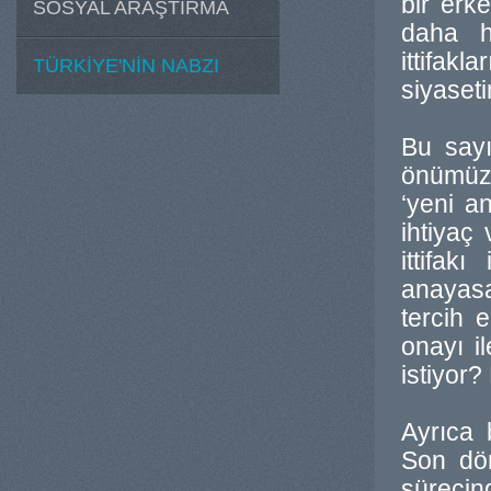
bir erk
SOSYAL ARAŞTIRMA
daha ha
ittifak
TÜRKİYE'NİN NABZI
siyaset
Bu say
önümüz
‘yeni a
ihtiyaç
ittifak
anayasa
tercih 
onayı i
istiyor?
Ayrıca 
Son dön
sürecin