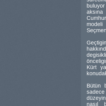
buluyor
aksına 
Cumhurb
modeli 
Seçmen 
Geçtigi
hakkınd
degisik
önceligi
Kürt y
konudak
Bütün b
sadece 
düzeyin
nasıl b