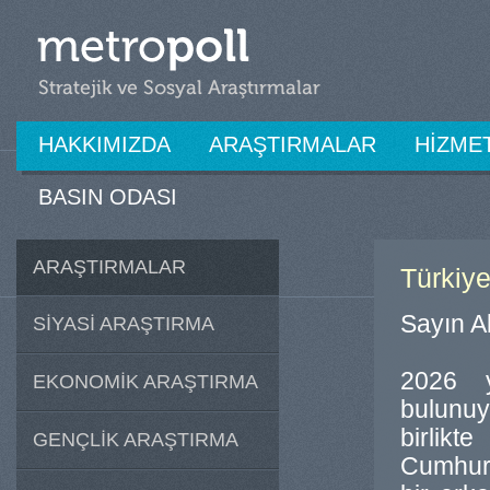
HAKKIMIZDA
ARAŞTIRMALAR
HİZME
BASIN ODASI
ARAŞTIRMALAR
Türkiye
Sayın A
SİYASİ ARAŞTIRMA
2026 y
EKONOMİK ARAŞTIRMA
bulunuy
birlikt
GENÇLİK ARAŞTIRMA
Cumhurb