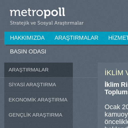
HAKKIMIZDA
ARAŞTIRMALAR
HİZME
BASIN ODASI
ARAŞTIRMALAR
İKLİM
İklim R
SİYASİ ARAŞTIRMA
Toplums
EKONOMİK ARAŞTIRMA
Ocak 20
kamuoyun
GENÇLİK ARAŞTIRMA
öncelikl