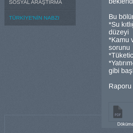
beklendi
SOSYAL ARAŞTIRMA
Bu böl
TÜRKİYE'NİN NABZI
*Su kıtl
düzeyi
*Kamu v
sorunu
*Tüketic
*Yatırı
gibi baş
Raporu a
Dökümanı